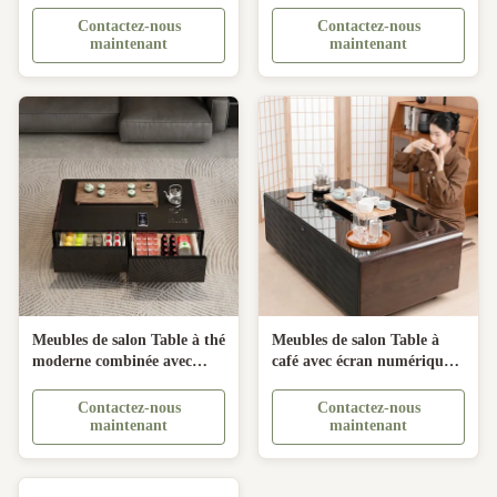
porte à recharge sans fil
réfrigérateur Table à café
pour meubles de salon
avec chaudière à bouillir
Contactez-nous
Contactez-nous
Théâtre
maintenant
maintenant
Meubles de salon Table à thé
Meubles de salon Table à
moderne combinée avec
café avec écran numérique à
chaudière à bouillir
bouilloire et mini
réfrigérateur
Contactez-nous
Contactez-nous
maintenant
maintenant