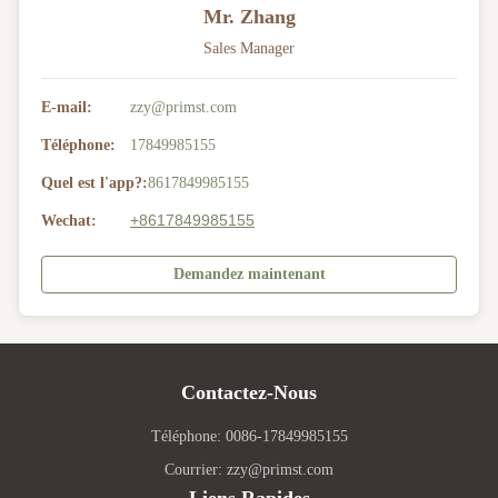
Mr. Zhang
Sales Manager
E-mail:
zzy@primst.com
Téléphone:
17849985155
Quel est l'app?:
8617849985155
+8617849985155
Wechat:
Demandez maintenant
Contactez-Nous
Téléphone: 0086-17849985155
Courrier: zzy@primst.com