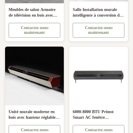
Meubles de salon Armoire
Salle Installation murale
de télévision en bois avec
intelligente à conversion de
support de télévision
fréquence partagée
électrique et panneau LED
Climatisation avec pompe à
Contactez-nous
Contactez-nous
moderne
chaleur Économie d'énergie
maintenant
maintenant
Unité murale moderne en
6000-8000 BTU Primst
bois avec hauteur réglable et
Smart AC fenêtre
climatiseur intégré
climatiseur au sol avec
télécommande
Contactez-nous
Contactez-nous