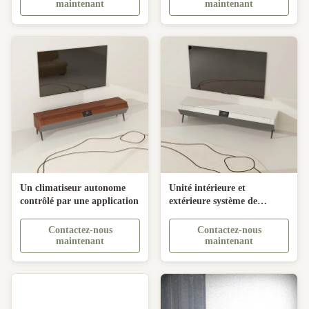
maintenant
maintenant
Un climatiseur autonome
Unité intérieure et
contrôlé par une application
extérieure système de
climatisation intelligente
avec télécommande de
Contactez-nous
Contactez-nous
Primst
maintenant
maintenant