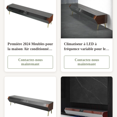
Première 2024 Meubles pour
Climatiseur à LED à
la maison Air conditionné
fréquence variable pour le
TV Cabinet Bureau Parfait
refroidissement rapide et le
pour les espaces limités
chauffage rapide dans les
Contactez-nous
Contactez-nous
salles de bureau
maintenant
maintenant