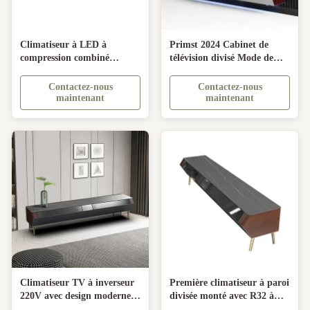
Climatiseur à LED à
Primst 2024 Cabinet de
compression combiné
télévision divisé Mode de
Cabinet de télévision pour
réfrigération et de chauffage
centre de salle moderne et
multifonctionnel supérieur
Contactez-nous
Contactez-nous
appareil électroménager
maintenant
maintenant
Climatiseur TV à inverseur
Première climatiseur à paroi
220V avec design moderne
divisée monté avec R32 à
et EER 2-4
fréquence variable et 2000W