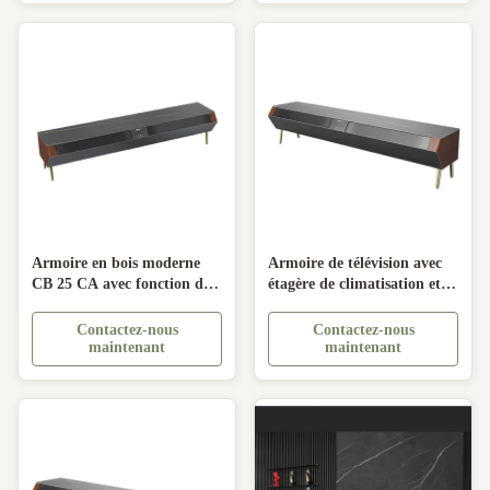
Armoire en bois moderne
Armoire de télévision avec
CB 25 CA avec fonction de
étagère de climatisation et
refroidissement/chauffage et
armoires Un ajout élégant à
montage murale innovant
n'importe quelle maison
Contactez-nous
Contactez-nous
maintenant
maintenant