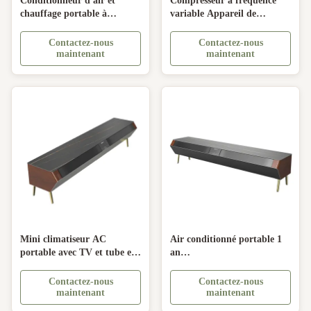
Conditionneur d'air et
Compresseur à fréquence
chauffage portable à
variable Appareil de
fréquence variable pour
climatisation pour chauffage
pièces détachées de chambre
et refroidissement
Contactez-nous
Contactez-nous
maintenant
maintenant
Mini climatiseur AC
Air conditionné portable 1
portable avec TV et tube en
an
cuivre à fréquence variable
Refroidissement/chauffage
220V pour cabine de
Contactez-nous
Contactez-nous
télévision multifonction 18
maintenant
maintenant