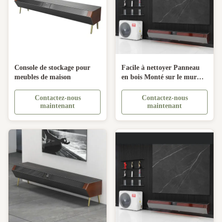
Console de stockage pour
Facile à nettoyer Panneau
meubles de maison
en bois Monté sur le mur
Stand de télévision pour
meubles électriques de salon
Contactez-nous
Contactez-nous
maintenant
maintenant