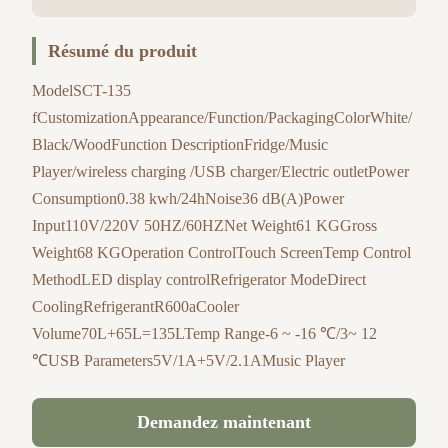
Résumé du produit
ModelSCT-135
fCustomizationAppearance/Function/PackagingColorWhite/
Black/WoodFunction DescriptionFridge/Music
Player/wireless charging /USB charger/Electric outletPower
Consumption0.38 kwh/24hNoise36 dB(A)Power
Input110V/220V 50HZ/60HZNet Weight61 KGGross
Weight68 KGOperation ControlTouch ScreenTemp Control
MethodLED display controlRefrigerator ModeDirect
CoolingRefrigerantR600aCooler
Volume70L+65L=135LTemp Range-6 ~ -16 ℃/3~ 12
℃USB Parameters5V/1A+5V/2.1AMusic Player
Demandez maintenant