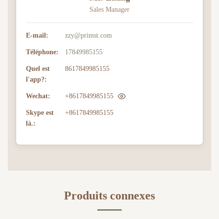
Sales Manager
E-mail:
zzy@primst.com
Téléphone:
17849985155
Quel est
8617849985155
l'app?:
Wechat:
+8617849985155
Skype est
+8617849985155
là.:
Produits connexes