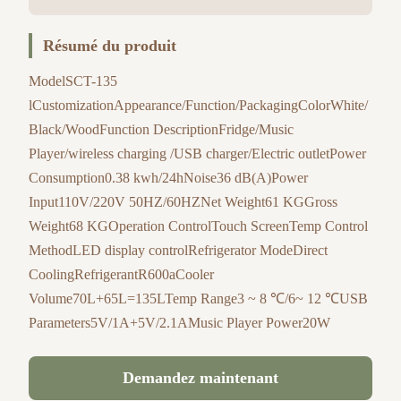
Résumé du produit
ModelSCT-135
lCustomizationAppearance/Function/PackagingColorWhite/
Black/WoodFunction DescriptionFridge/Music
Player/wireless charging /USB charger/Electric outletPower
Consumption0.38 kwh/24hNoise36 dB(A)Power
Input110V/220V 50HZ/60HZNet Weight61 KGGross
Weight68 KGOperation ControlTouch ScreenTemp Control
MethodLED display controlRefrigerator ModeDirect
CoolingRefrigerantR600aCooler
Volume70L+65L=135LTemp Range3 ~ 8 ℃/6~ 12 ℃USB
Parameters5V/1A+5V/2.1AMusic Player Power20W
Demandez maintenant